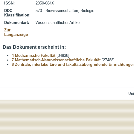
ISSN:
2050-084X
DDC-
570 - Biowissenschaften, Biologie
Klassifikation:
Dokumentart:
Wissenschaftlicher Artikel
Zur
Langanzeige
Das Dokument erscheint in:
4 Medizinische Fakultät
[34838]
7 Mathematisch-Naturwissenschaftliche Fakultät
[27488]
8 Zentrale, interfakultäre und fakultätsübergreifende Einrichtunge
Uni