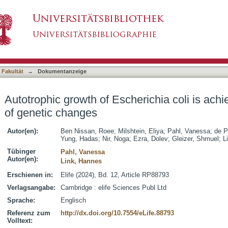
herichia coli is achieved by a small number of
asiert)
 Fakultät
→
Dokumentanzeige
Autotrophic growth of Escherichia coli is ach
of genetic changes
Autor(en):
Ben Nissan, Roee
;
Milshtein, Eliya
;
Pahl, Vanessa
;
de P
Yung, Hadas
;
Nir, Noga
;
Ezra, Dolev
;
Gleizer, Shmuel
;
L
Tübinger
Pahl, Vanessa
Autor(en):
Link, Hannes
Erschienen in:
Elife (2024), Bd. 12, Article RP88793
Verlagsangabe:
Cambridge : elife Sciences Publ Ltd
Sprache:
Englisch
Referenz zum
http://dx.doi.org/10.7554/eLife.88793
Volltext: