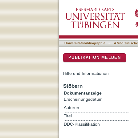
Autotrophic growth of Esc
DSpace Repositorium (Manakin b
Universitätsbibliographie
→
4 Medizinische
PUBLIKATION MELDEN
Hilfe und Informationen
Stöbern
Dokumentanzeige
Erscheinungsdatum
Autoren
Titel
DDC-Klassifikation