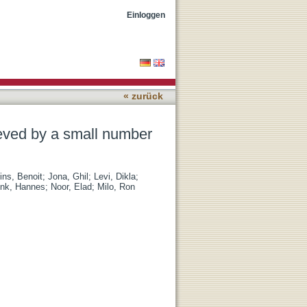
 genetic changes
Einloggen
« zurück
ieved by a small number
ins, Benoit
;
Jona, Ghil
;
Levi, Dikla
;
ink, Hannes
;
Noor, Elad
;
Milo, Ron