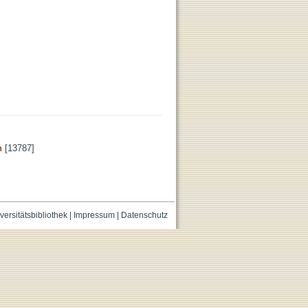
n
[13787]
versitätsbibliothek
|
Impressum
|
Datenschutz