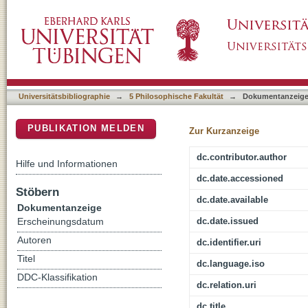
Didaktik in der Literatur und Didaktisierung 
DSpace Repositorium (Manakin basiert)
Disziplinen aus Anlass eines Lehrexperiment
Universitätsbibliographie
→
5 Philosophische Fakultät
→
Dokumentanzeig
PUBLIKATION MELDEN
Zur Kurzanzeige
dc.contributor.author
Hilfe und Informationen
dc.date.accessioned
Stöbern
dc.date.available
Dokumentanzeige
dc.date.issued
Erscheinungsdatum
Autoren
dc.identifier.uri
Titel
dc.language.iso
DDC-Klassifikation
dc.relation.uri
dc.title