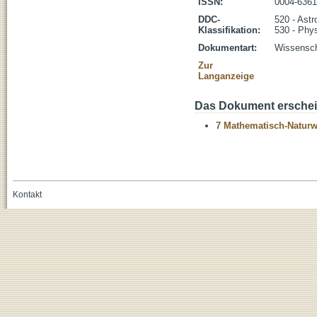
ISSN:
0004-6361
DDC-
520 - Astr
Klassifikation:
530 - Phy
Dokumentart:
Wissenscha
Zur
Langanzeige
Das Dokument erschein
7 Mathematisch-Naturwi
Kontakt