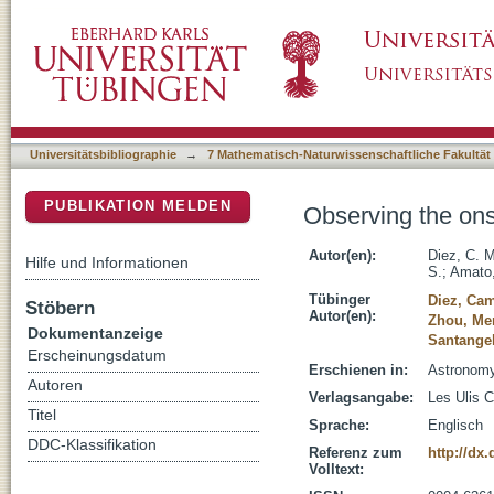
Observing the onset of the accretion wake in
DSpace Repositorium (Manakin basiert)
Universitätsbibliographie
→
7 Mathematisch-Naturwissenschaftliche Fakultät
PUBLIKATION MELDEN
Observing the ons
Autor(en):
Diez, C. M
Hilfe und Informationen
S.
;
Amato,
Tübinger
Diez, Cam
Stöbern
Autor(en):
Zhou, Me
Dokumentanzeige
Santange
Erscheinungsdatum
Erschienen in:
Astronomy
Autoren
Verlagsangabe:
Les Ulis 
Titel
Sprache:
Englisch
DDC-Klassifikation
Referenz zum
http://dx
Volltext: