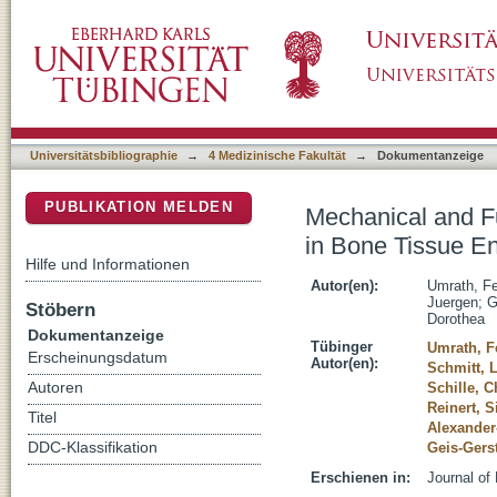
Mechanical and Functional Improvement of β
DSpace Repositorium (Manakin basiert)
Universitätsbibliographie
→
4 Medizinische Fakultät
→
Dokumentanzeige
PUBLIKATION MELDEN
Mechanical and F
in Bone Tissue E
Hilfe und Informationen
Autor(en):
Umrath, Fe
Juergen
;
G
Stöbern
Dorothea
Dokumentanzeige
Tübinger
Umrath, F
Erscheinungsdatum
Autor(en):
Schmitt, 
Autoren
Schille, C
Reinert, 
Titel
Alexander
DDC-Klassifikation
Geis-Gerst
Erschienen in:
Journal of 