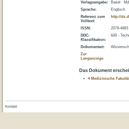
Verlagsangabe:
Basel : Md
Sprache:
Englisch
Referenz zum
http://dx.
Volltext:
ISSN:
2079-4983
DDC-
600 - Tech
Klassifikation:
Dokumentart:
Wissenscha
Zur
Langanzeige
Das Dokument erschein
4 Medizinische Fakultä
Kontakt