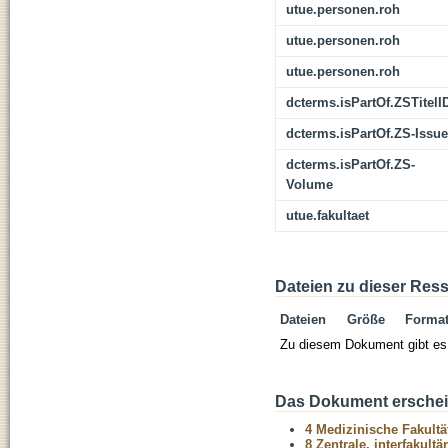
utue.personen.roh
utue.personen.roh
utue.personen.roh
dcterms.isPartOf.ZSTitelI
dcterms.isPartOf.ZS-Issue
dcterms.isPartOf.ZS-
Volume
utue.fakultaet
Dateien zu dieser Res
Dateien
Größe
Forma
Zu diesem Dokument gibt es 
Das Dokument erschein
4 Medizinische Fakultä
8 Zentrale, interfakult