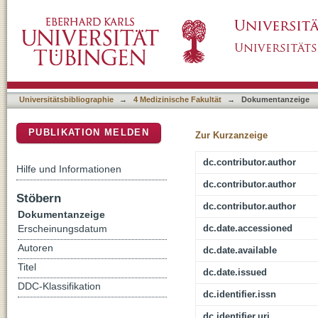
Noninferiority of Local Control and Comparab
DSpace Repositorium (Manakin basiert)
With Simultaneous Integrated Boost in Breas
Trial
Universitätsbibliographie
→
4 Medizinische Fakultät
→
Dokumentanzeige
PUBLIKATION MELDEN
Zur Kurzanzeige
dc.contributor.author
Hilfe und Informationen
dc.contributor.author
Stöbern
dc.contributor.author
Dokumentanzeige
dc.date.accessioned
Erscheinungsdatum
Autoren
dc.date.available
Titel
dc.date.issued
DDC-Klassifikation
dc.identifier.issn
dc.identifier.uri