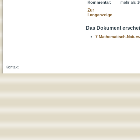
Kommentar:
mehr als 1
Zur
Langanzeige
Das Dokument erschein
7 Mathematisch-Naturwi
Kontakt