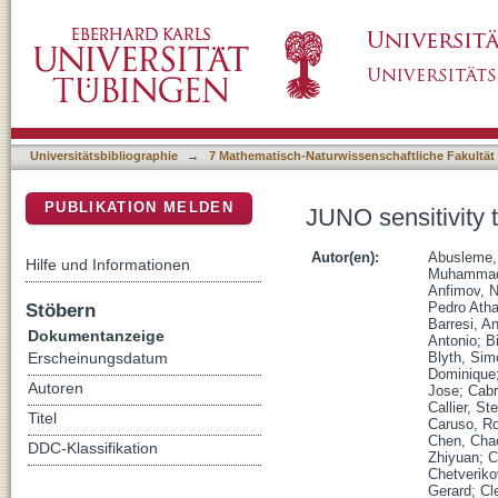
JUNO sensitivity to 7Be, pep, and CNO solar
DSpace Repositorium (Manakin basiert)
Universitätsbibliographie
→
7 Mathematisch-Naturwissenschaftliche Fakultät
PUBLIKATION MELDEN
JUNO sensitivity 
Autor(en):
Abusleme,
Hilfe und Informationen
Muhamma
Anfimov, N
Stöbern
Pedro Ath
Barresi, A
Dokumentanzeige
Antonio
;
B
Blyth, Sim
Erscheinungsdatum
Dominique
Autoren
Jose
;
Cabr
Callier, S
Titel
Caruso, Ro
Chen, Cha
DDC-Klassifikation
Zhiyuan
;
C
Chetveriko
Gerard
;
Cl