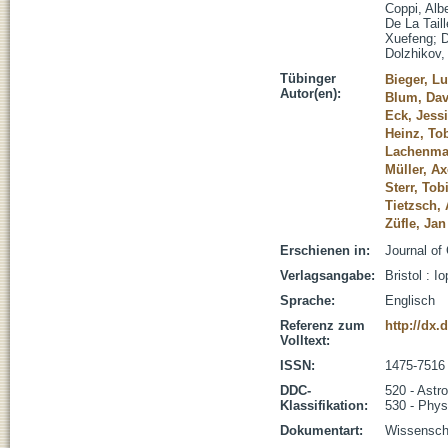
Coppi, Alb
De La Tail
Xuefeng
;
D
Dolzhikov,
Tübinger
Bieger, L
Autor(en):
Blum, Dav
Eck, Jess
Heinz, To
Lachenmai
Müller, Ax
Sterr, Tob
Tietzsch, 
Züfle, Jan
Erschienen in:
Journal of
Verlagsangabe:
Bristol : I
Sprache:
Englisch
Referenz zum
http://dx.
Volltext:
ISSN:
1475-7516
DDC-
520 - Astr
Klassifikation:
530 - Phys
Dokumentart:
Wissenscha