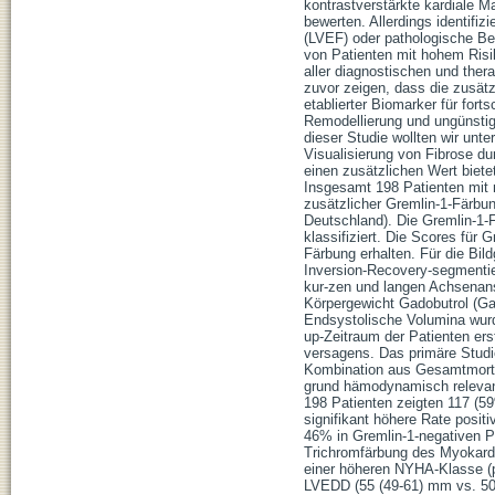
kontrastverstärkte kardiale 
bewerten. Allerdings identifizi
(LVEF) oder pathologische Be
von Patienten mit hohem Risik
aller diagnostischen und ther
zuvor zeigen, dass die zusä
etablierter Biomarker für fort
Remodellierung und ungünstig
dieser Studie wollten wir unt
Visualisierung von Fibrose du
einen zusätzlichen Wert bietet
Insgesamt 198 Patienten mit 
zusätzlicher Gremlin-1-Färbu
Deutschland). Die Gremlin-1-F
klassifiziert. Die Scores für
Färbung erhalten. Für die B
Inversion-Recovery-segmenti
kur-zen und langen Achsenans
Körpergewicht Gadobutrol (G
Endsystolische Volumina wurd
up-Zeitraum der Patienten ers
versagens. Das primäre Studi
Kombination aus Gesamtmortal
grund hämodynamisch relevant
198 Patienten zeigten 117 (5
signifikant höhere Rate posi
46% in Gremlin-1-negativen P
Trichromfärbung des Myokard
einer höheren NYHA-Klasse (p
LVEDD (55 (49-61) mm vs. 50 