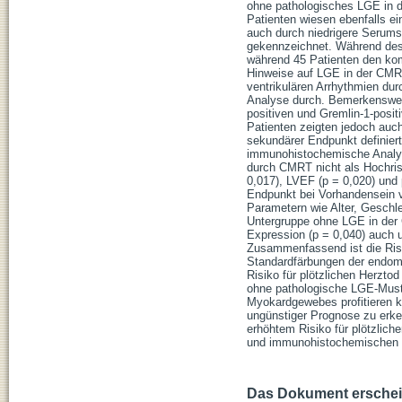
ohne pathologisches LGE in 
Patienten wiesen ebenfalls ei
auch durch niedrigere Serums
gekennzeichnet. Während des 
während 45 Patienten den kom
Hinweise auf LGE in der CMRT
ventrikulären Arrhythmien dur
Analyse durch. Bemerkenswer
positiven und Gremlin-1-posit
Patienten zeigten jedoch auch
sekundärer Endpunkt definiert
immunohistochemische Analyse 
durch CMRT nicht als Hochris
0,017), LVEF (p = 0,020) und 
Endpunkt bei Vorhandensein v
Parametern wie Alter, Geschl
Untergruppe ohne LGE in der 
Expression (p = 0,040) auch 
Zusammenfassend ist die Risi
Standardfärbungen der endomy
Risiko für plötzlichen Herzto
ohne pathologische LGE-Must
Myokardgewebes profitieren kö
ungünstiger Prognose zu erke
erhöhtem Risiko für plötzliche
und immunohistochemischen
Das Dokument erschein