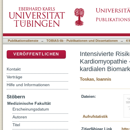
Intensivierte Risikostratifizierung von Patie
DSpace Repositorium (Manakin basiert)
Prognostische Bedeutung von Kardio-MRT un
Publikationsdienste
→
TOBIAS-lib - Publikationen und Dissertationen
→
4 
Intensivierte Risi
VERÖFFENTLICHEN
Kardiomyopathie 
kardialen Biomark
Kontakt
Verträge
Toskas, Ioannis
Hilfe und Informationen
Stöbern
Dateien:
Medizinische Fakultät
Erscheinungsdatum
Aufrufstatistik
Autoren
Titel
Zitierfähiger Link
http