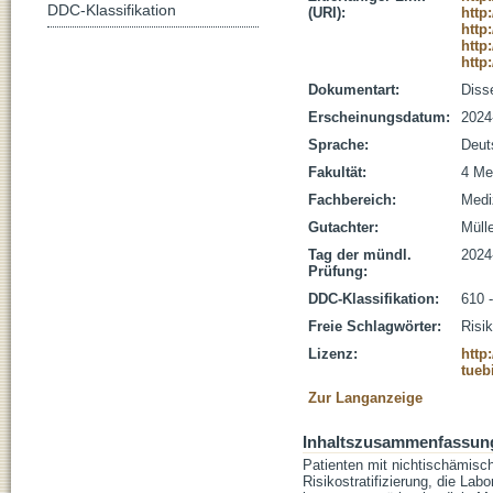
DDC-Klassifikation
(URI):
http
http
http
http
Dokumentart:
Disse
Erscheinungsdatum:
2024
Sprache:
Deut
Fakultät:
4 Me
Fachbereich:
Medi
Gutachter:
Mülle
Tag der mündl.
2024
Prüfung:
DDC-Klassifikation:
610 
Freie Schlagwörter:
Risi
Lizenz:
http
tueb
Zur Langanzeige
Inhaltszusammenfassun
Patienten mit nichtischämisc
Risikostratifizierung, die L