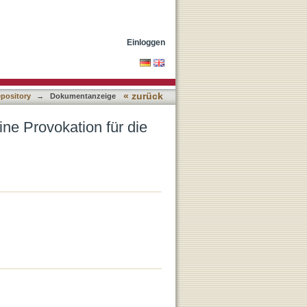
rche(n) Europas
Einloggen
« zurück
epository
→
Dokumentanzeige
eine Provokation für die