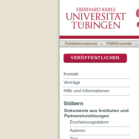
Flucht und Migration als "
DSpace Repositorium (Manakin b
Publikationsdienste
→
TOBIAS-portale
→
VERÖFFENTLICHEN
Kontakt
Verträge
Hilfe und Informationen
Stöbern
Dokumente aus Instituten und
Partnereinrichtungen
Erscheinungsdatum
Autoren
Titel