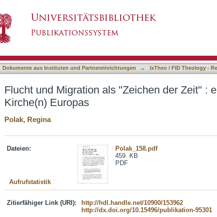
Zeichen der Zeit" : eine Provokation für die Ki
asiert)
Dokumente aus Instituten und Partnereinrichtungen
→
IxTheo / FID Theology - R
Flucht und Migration als "Zeichen der Zeit" : 
Kirche(n) Europas
Polak, Regina
Dateien:
Polak_158.pdf
459. KB
PDF
Aufrufstatistik
Zitierfähiger Link (URI):
http://hdl.handle.net/10900/153962
http://dx.doi.org/10.15496/publikation-95301