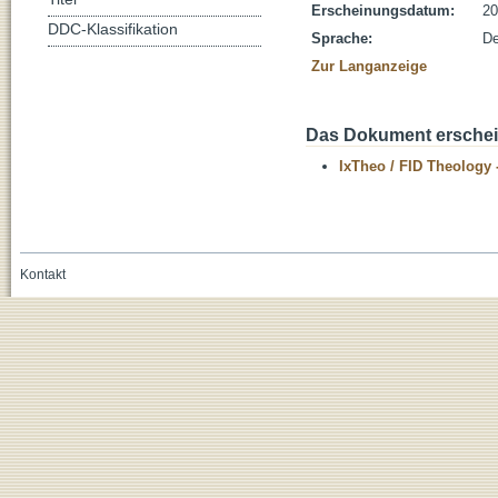
Erscheinungsdatum:
20
DDC-Klassifikation
Sprache:
De
Zur Langanzeige
Das Dokument erschein
IxTheo / FID Theology 
Kontakt