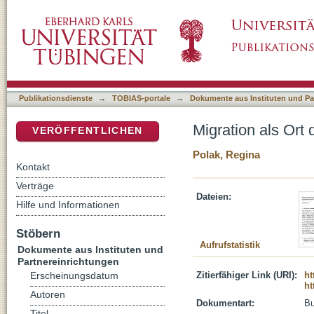
Migration als Ort der Theologie - eine kathol
DSpace Repositorium (Manakin basiert)
Publikationsdienste
→
TOBIAS-portale
→
Dokumente aus Instituten und Pa
Migration als Ort 
VERÖFFENTLICHEN
Polak, Regina
Kontakt
Verträge
Dateien:
Hilfe und Informationen
Stöbern
Aufrufstatistik
Dokumente aus Instituten und
Partnereinrichtungen
Zitierfähiger Link (URI):
ht
Erscheinungsdatum
ht
Autoren
Dokumentart:
B
Titel