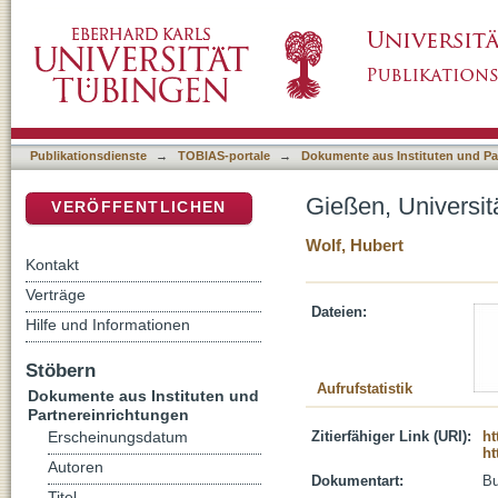
Gießen, Universität
DSpace Repositorium (Manakin basiert)
Publikationsdienste
→
TOBIAS-portale
→
Dokumente aus Instituten und Pa
Gießen, Universit
VERÖFFENTLICHEN
Wolf, Hubert
Kontakt
Verträge
Dateien:
Hilfe und Informationen
Stöbern
Aufrufstatistik
Dokumente aus Instituten und
Partnereinrichtungen
Zitierfähiger Link (URI):
ht
Erscheinungsdatum
ht
Autoren
Dokumentart:
B
Titel