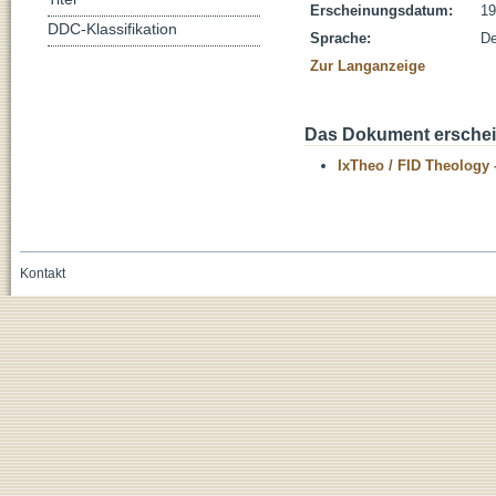
Erscheinungsdatum:
19
DDC-Klassifikation
Sprache:
De
Zur Langanzeige
Das Dokument erschein
IxTheo / FID Theology 
Kontakt