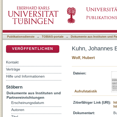
Kuhn, Johannes Ev. von
DSpace Repositorium (Manakin basiert)
Publikationsdienste
→
TOBIAS-portale
→
Dokumente aus Instituten und Pa
Kuhn, Johannes E
VERÖFFENTLICHEN
Wolf, Hubert
Kontakt
Verträge
Dateien:
Hilfe und Informationen
Stöbern
Aufrufstatistik
Dokumente aus Instituten und
Partnereinrichtungen
Zitierfähiger Link (URI):
ht
Erscheinungsdatum
ht
Autoren
Dokumentart:
B
Titel