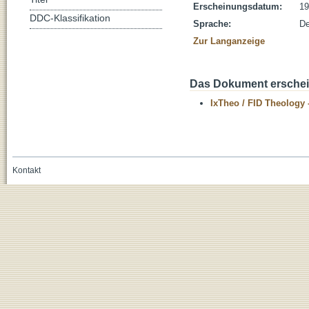
Erscheinungsdatum:
19
DDC-Klassifikation
Sprache:
De
Zur Langanzeige
Das Dokument erschein
IxTheo / FID Theology 
Kontakt