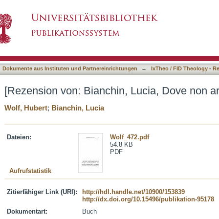
 Lucia, Dove non arriva la legge]
asiert)
Dokumente aus Instituten und Partnereinrichtungen
→
IxTheo / FID Theology - R
[Rezension von: Bianchin, Lucia, Dove non arr
Wolf, Hubert
;
Bianchin, Lucia
Dateien:
Wolf_472.pdf
54.8 KB
PDF
Aufrufstatistik
Zitierfähiger Link (URI):
http://hdl.handle.net/10900/153839
http://dx.doi.org/10.15496/publikation-95178
Dokumentart:
Buch