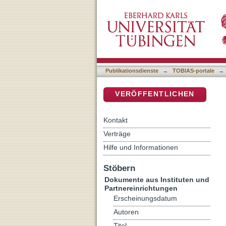
[Rezension von: Bianchin,
DSpace Repositorium (Manakin b
Publikationsdienste
→
TOBIAS-portale
→
VERÖFFENTLICHEN
Kontakt
Verträge
Hilfe und Informationen
Stöbern
Dokumente aus Instituten und
Partnereinrichtungen
Erscheinungsdatum
Autoren
Titel