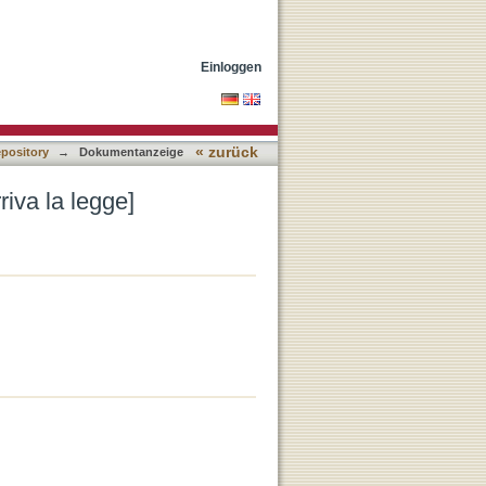
Einloggen
« zurück
epository
→
Dokumentanzeige
iva la legge]