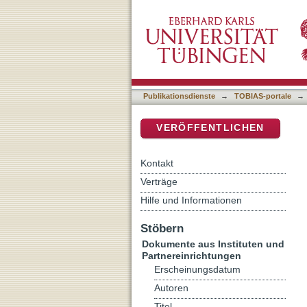
[Rezension von: Kirchlich
DSpace Repositorium (Manakin b
Publikationsdienste
→
TOBIAS-portale
→
VERÖFFENTLICHEN
Kontakt
Verträge
Hilfe und Informationen
Stöbern
Dokumente aus Instituten und
Partnereinrichtungen
Erscheinungsdatum
Autoren
Titel