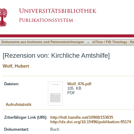
e Amtshilfe]
asiert)
Dokumente aus Instituten und Partnereinrichtungen
→
IxTheo / FID Theology - R
[Rezension von: Kirchliche Amtshilfe]
Wolf, Hubert
Dateien:
Wolf_476.pdf
105. KB
PDF
Aufrufstatistik
Zitierfähiger Link (URI):
http://hdl.handle.net/10900/153835
http://dx.doi.org/10.15496/publikation-95174
Dokumentart:
Buch