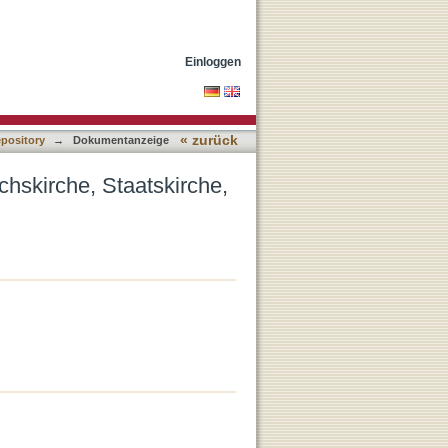
apstkirche"]
Einloggen
« zurück
epository
→
Dokumentanzeige
chskirche, Staatskirche,