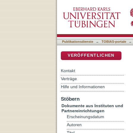
[Rezension von: Hausberge
DSpace Repositorium (Manakin b
Publikationsdienste
→
TOBIAS-portale
→
VERÖFFENTLICHEN
Kontakt
Verträge
Hilfe und Informationen
Stöbern
Dokumente aus Instituten und
Partnereinrichtungen
Erscheinungsdatum
Autoren
Titel