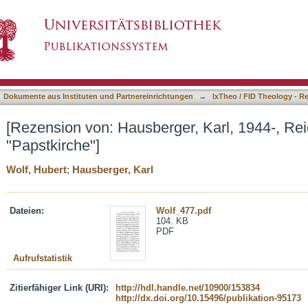
r, Karl, 1944-, Reichskirche, Staatskirche, "P
asiert)
Dokumente aus Instituten und Partnereinrichtungen
→
IxTheo / FID Theology - R
[Rezension von: Hausberger, Karl, 1944-, Rei
"Papstkirche"]
Wolf, Hubert
;
Hausberger, Karl
Dateien:
Wolf_477.pdf
104. KB
PDF
Aufrufstatistik
Zitierfähiger Link (URI):
http://hdl.handle.net/10900/153834
http://dx.doi.org/10.15496/publikation-95173