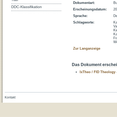
Dokumentart:
B
DDC-Klassifikation
Erscheinungsdatum:
20
Sprache:
De
Schlagworte:
Ka
Va
Ki
Ka
Fr
W
Zur Langanzeige
Das Dokument erschein
IxTheo / FID Theology 
Kontakt