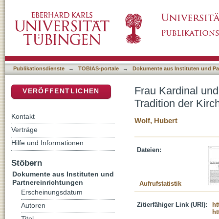
Frau Kardinal und die Macht der Geschichte 
DSpace Repositorium (Manakin basiert)
Publikationsdienste
→
TOBIAS-portale
→
Dokumente aus Instituten und Pa
Frau Kardinal und
VERÖFFENTLICHEN
Tradition der Kirc
Kontakt
Wolf, Hubert
Verträge
Hilfe und Informationen
Dateien:
Stöbern
Dokumente aus Instituten und
Partnereinrichtungen
Aufrufstatistik
Erscheinungsdatum
Zitierfähiger Link (URI):
ht
Autoren
ht
Titel