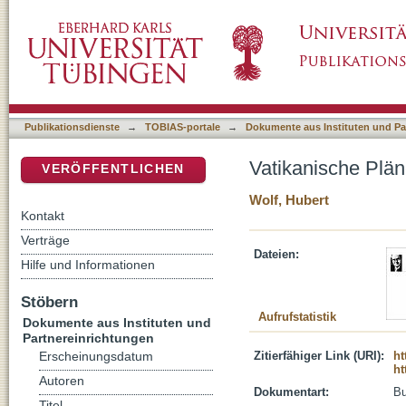
Vatikanische Pläne und Berliner Freiheiten
DSpace Repositorium (Manakin basiert)
Publikationsdienste
→
TOBIAS-portale
→
Dokumente aus Instituten und Pa
Vatikanische Plän
VERÖFFENTLICHEN
Wolf, Hubert
Kontakt
Verträge
Dateien:
Hilfe und Informationen
Stöbern
Aufrufstatistik
Dokumente aus Instituten und
Partnereinrichtungen
Zitierfähiger Link (URI):
ht
Erscheinungsdatum
ht
Autoren
Dokumentart:
B
Titel