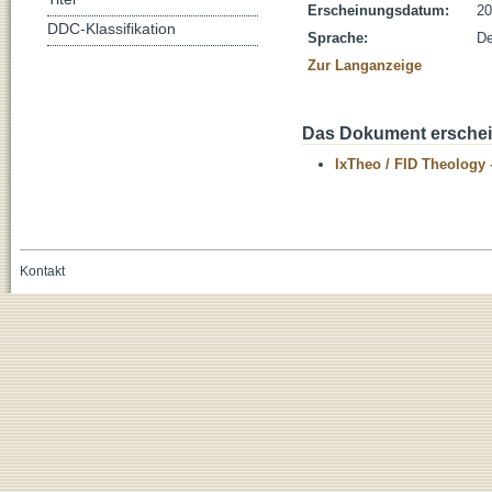
Erscheinungsdatum:
20
DDC-Klassifikation
Sprache:
De
Zur Langanzeige
Das Dokument erschein
IxTheo / FID Theology 
Kontakt