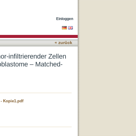
eu diagnostizierten und
Einloggen
« zurück
infiltrierender Zellen
ioblastome – Matched-
 Kopie1.pdf