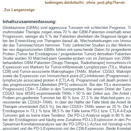
tuebingen.de/doku/lic_ohne_pod.php?la=en
Zur Langanzeige
Inhaltszusammenfassung:
Glioblastome (GBMs) sind aggressive Tumoren mit schlechter Prognose. Tro
multimodaler Therapie zeigen etwa 70 % der GBM-Patienten innerhalb eine
Progression; weniger als 5 % der Patienten überleben die Diagnose länger a
bei der Entwicklung von Therapien darauf ab, Wechselwirkungen von Immunz
die das Tumorwachstum hemmen. Trotz zahlreicher Studien zu den Merkmal
bei neu diagnostizierten GBMs fehlen ent-sprechende Daten für progredie
Proben (Tumor bei Erstdiagnose / progredienter Tumor) derselben Patienten.
Studie wurden 33 Matched-pairs Gewebe-proben von im Zeitraum von 2008–
behandelten GBM-Patienten (Stupp-Therapie, Radiotherapie) immunhisto-ch
Expression von Markern für Tumor-infiltrierende Lymphozyten (TILs; Marker: 
CD8) und Tumor-assoziierte Makrophagen (TAMs; Marker: CD163, Makroph
sowie die Expression von Immuncheck-point-(IC)-Inhibitoren (Programmed cel
lymphocyte associated protein 4 (CTLA-4), Programmed cell death protein li
das progressionsfreie Überleben (PFS) untersucht. Bei den TILs dominierte
Progression) CD4+-T-Zellen in den Tumorproben. Bei einem Drittel der Tum
CD163- bzw. MSR1-exprimierende TAMs > 50 % der Zellen aus. Der Antei
Proben pro-gredienter Tumoren bei 40 % bzw. 27,3 % der Matched-pairs z
resistenter als CD163+-TAMs. In über der Hälfte der Fälle blieb der Antei
Therapie unverändert (54,5 %), bei den CD163+-TAMs waren es 20 %. Die P
Erstdiagnose in 73,1 % bzw. 88,5 % der Fälle keine PD-1 bzw. CTLA-4-Expr
Tumoren gab es keine klare Tendenz. Die PD-L1-Analyse ergab in 80 % der 
bei der Erstdiagnose und häufig eine Zunahme PD-L1-Expression in den Pro
Spearman-Korrelationsanalyse war die PD-1/PD-L1-Achse mit histologi-s
assoziiert und die PD-1-Expression mit der CD8-Expression. Beide Korrela