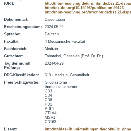
(URI):
http://nbn-resolving.de/urn:nbn:de:bsz:21-dspa
http://dx.doi.org/10.15496/publikation-95123
http://nbn-resolving.org/urn:nbn:de:bsz:21-dsp
Dokumentart:
Dissertation
Erscheinungsdatum:
2024-05-29
Sprache:
Deutsch
Fakultät:
4 Medizinische Fakultät
Fachbereich:
Medizin
Gutachter:
Tabatabai, Ghazaleh (Prof. Dr. Dr.)
Tag der mündl.
2024-04-29
Prüfung:
DDC-Klassifikation:
610 - Medizin, Gesundheit
Freie Schlagwörter:
Glioblastoma
Immunhistochemie
CD3
CD4
CD8
PD1
PDL1
CTLA4
MSR1
CD163
Lizenz:
http://tobias-lib.uni-tuebingen.de/doku/lic_oh