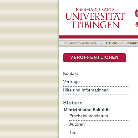
Immunhistochemische Chara
DSpace Repositorium (Manakin b
progredienten Glioblasto
Publikationsdienste
→
TOBIAS-lib - Publik
VERÖFFENTLICHEN
Kontakt
Verträge
Hilfe und Informationen
Stöbern
Medizinische Fakultät
Erscheinungsdatum
Autoren
Titel