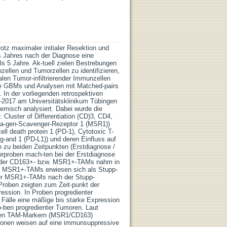
tz maximaler initialer Resektion und
s Jahres nach der Diagnose eine
ls 5 Jahre. Ak-tuell zielen Bestrebungen
ellen und Tumorzellen zu identifizieren,
en Tumor-infiltrierender Immunzellen
nte GBMs und Analysen mit Matched-pairs
 In der vorliegenden retrospektiven
2017 am Universitätsklinikum Tübingen
emisch analysiert. Dabei wurde die
Cluster of Differentiation (CD)3, CD4,
a-gen-Scavenger-Rezeptor 1 (MSR1))
l death protein 1 (PD-1), Cytotoxic T-
g-and 1 (PD-L1)) und deren Einfluss auf
n zu beiden Zeitpunkten (Erstdiagnose /
orproben mach-ten bei der Erstdiagnose
l der CD163+- bzw. MSR1+-TAMs nahm in
u. MSR1+-TAMs erwiesen sich als Stupp-
l der MSR1+-TAMs nach der Stupp-
roben zeigten zum Zeit-punkt der
ession. In Proben progredienter
Fälle eine mäßige bis starke Expression
-ben progredienter Tumoren. Laut
chen TAM-Markern (MSR1/CD163)
tionen weisen auf eine immunsuppressive