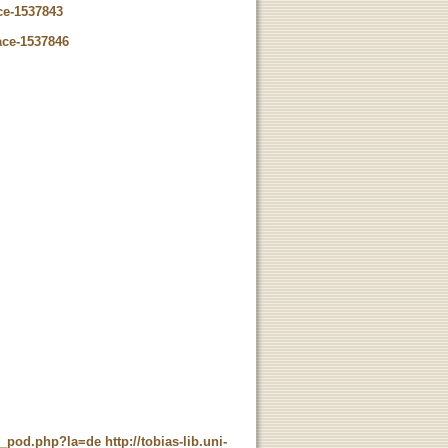
ce-1537843
ace-1537846
ne_pod.php?la=de
http://tobias-lib.uni-