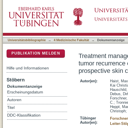
Treatment management for BRAF-mutant mela
DSpace Repositorium (Manakin basiert)
therapy: a multicenter study from the prosp
Universitätsbibliographie
→
4 Medizinische Fakultät
→
Dokumentanzeige
PUBLIKATION MELDEN
Treatment manage
tumor recurrence 
Hilfe und Informationen
prospective skin
Stöbern
Autor(en):
Haist, Max
Kai Christi
Dokumentanzeige
Hauschild,
Erscheinungsdatum
Debus, Dir
Forschner,
Autoren
C.
;
Tronnie
Heppt, Ma
Titel
Christoph
;
DDC-Klassifikation
Tübinger
Forschner
Autor(en):
Leiter-Stö