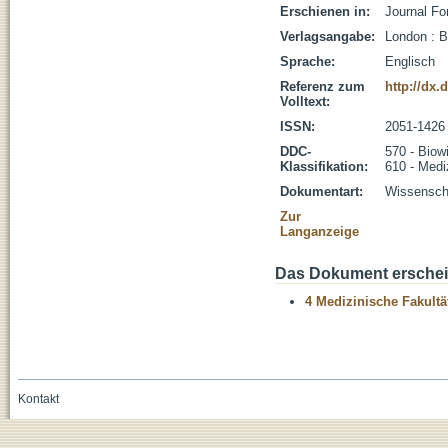
Erschienen in:
Journal Fo
Verlagsangabe:
London : B
Sprache:
Englisch
Referenz zum
http://dx.
Volltext:
ISSN:
2051-1426
DDC-
570 - Biow
Klassifikation:
610 - Medi
Dokumentart:
Wissenscha
Zur
Langanzeige
Das Dokument erschein
4 Medizinische Fakultä
Kontakt