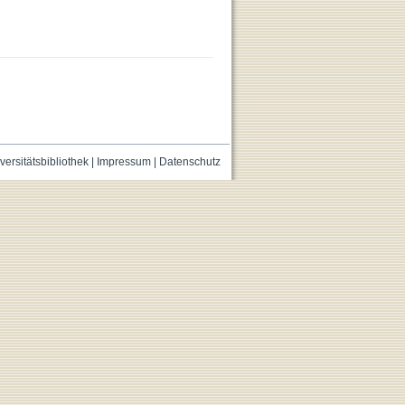
versitätsbibliothek
|
Impressum
|
Datenschutz