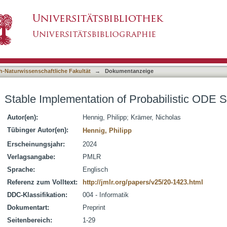
Probabilistic ODE Solvers
asiert)
h-Naturwissenschaftliche Fakultät
→
Dokumentanzeige
Stable Implementation of Probabilistic ODE S
Autor(en):
Hennig, Philipp
;
Krämer, Nicholas
Tübinger Autor(en):
Hennig, Philipp
Erscheinungsjahr:
2024
Verlagsangabe:
PMLR
Sprache:
Englisch
Referenz zum Volltext:
http://jmlr.org/papers/v25/20-1423.html
DDC-Klassifikation:
004 - Informatik
Dokumentart:
Preprint
Seitenbereich:
1-29