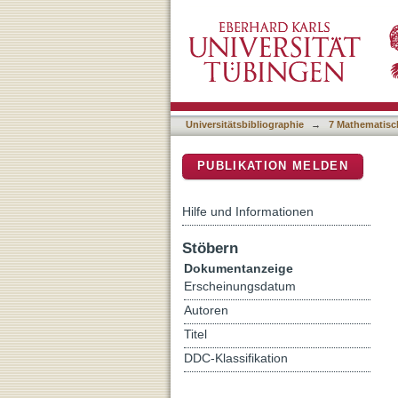
Stable Implementation of 
DSpace Repositorium (Manakin b
Universitätsbibliographie
→
7 Mathematisc
PUBLIKATION MELDEN
Hilfe und Informationen
Stöbern
Dokumentanzeige
Erscheinungsdatum
Autoren
Titel
DDC-Klassifikation