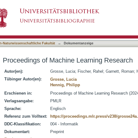
Learning Research
asiert)
h-Naturwissenschaftliche Fakultät
→
Dokumentanzeige
Proceedings of Machine Learning Research
Autor(en):
Grosse, Lucia
;
Fischer, Rahel
;
Garnett, Roman
;
Tübinger Autor(en):
Grosse, Lucia
Hennig, Philipp
Erschienen in:
Proceedings of Machine Learning Research (2024
Verlagsangabe:
PMLR
Sprache:
Englisch
Referenz zum Volltext:
https://proceedings.mlr.press/v238/grosse24a
DDC-Klassifikation:
004 - Informatik
Dokumentart:
Preprint