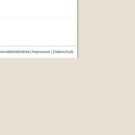
versitätsbibliothek
|
Impressum
|
Datenschutz