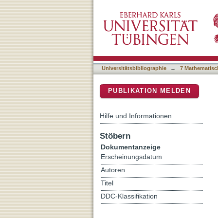
Proceedings of Machine 
DSpace Repositorium (Manakin b
Universitätsbibliographie
→
7 Mathematisc
PUBLIKATION MELDEN
Hilfe und Informationen
Stöbern
Dokumentanzeige
Erscheinungsdatum
Autoren
Titel
DDC-Klassifikation