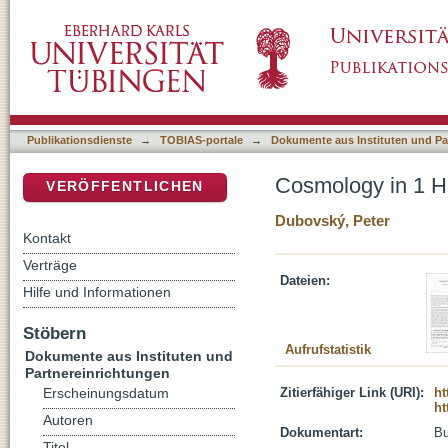
Cosmology in 1 Henoch
DSpace Repositorium (Manakin basiert)
Publikationsdienste
→
TOBIAS-portale
→
Dokumente aus Instituten und Pa
Cosmology in 1 
VERÖFFENTLICHEN
Dubovský, Peter
Kontakt
Verträge
Dateien:
Hilfe und Informationen
Stöbern
Aufrufstatistik
Dokumente aus Instituten und
Partnereinrichtungen
Zitierfähiger Link (URI):
ht
Erscheinungsdatum
ht
Autoren
Dokumentart:
B
Titel