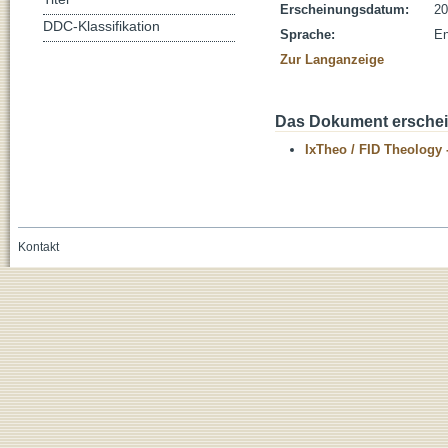
Erscheinungsdatum:
20
DDC-Klassifikation
Sprache:
En
Zur Langanzeige
Das Dokument erschein
IxTheo / FID Theology 
Kontakt