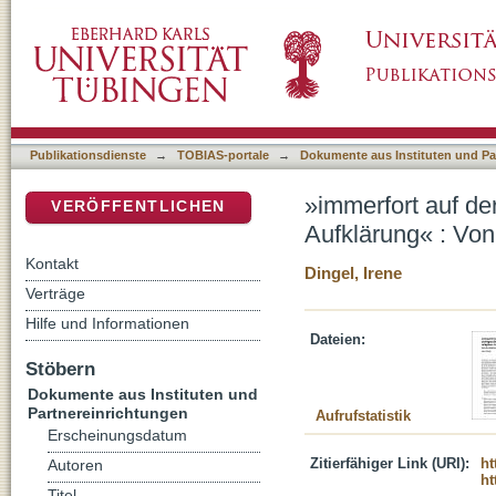
»immerfort auf der Bahn wohlgeprüfter Wahrhe
DSpace Repositorium (Manakin basiert)
pfälzischen Irenik zur Union
Publikationsdienste
→
TOBIAS-portale
→
Dokumente aus Instituten und Pa
»immerfort auf de
VERÖFFENTLICHEN
Aufklärung« : Von
Kontakt
Dingel, Irene
Verträge
Hilfe und Informationen
Dateien:
Stöbern
Dokumente aus Instituten und
Partnereinrichtungen
Aufrufstatistik
Erscheinungsdatum
Zitierfähiger Link (URI):
ht
Autoren
ht
Titel