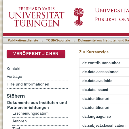
Freunde - Gegner - Feinde : Melanchthon in d
DSpace Repositorium (Manakin basiert)
Publikationsdienste
→
TOBIAS-portale
→
Dokumente aus Instituten und Pa
Zur Kurzanzeige
VERÖFFENTLICHEN
dc.contributor.author
Kontakt
dc.date.accessioned
Verträge
dc.date.available
Hilfe und Informationen
dc.date.issued
Stöbern
dc.identifier.uri
Dokumente aus Instituten und
Partnereinrichtungen
dc.identifier.uri
Erscheinungsdatum
dc.language.iso
Autoren
dc.subject.classification
Titel