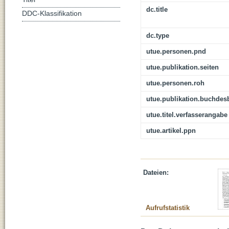
dc.title
DDC-Klassifikation
dc.type
utue.personen.pnd
utue.publikation.seiten
utue.personen.roh
utue.publikation.buchdes
utue.titel.verfasserangabe
utue.artikel.ppn
Dateien:
Aufrufstatistik