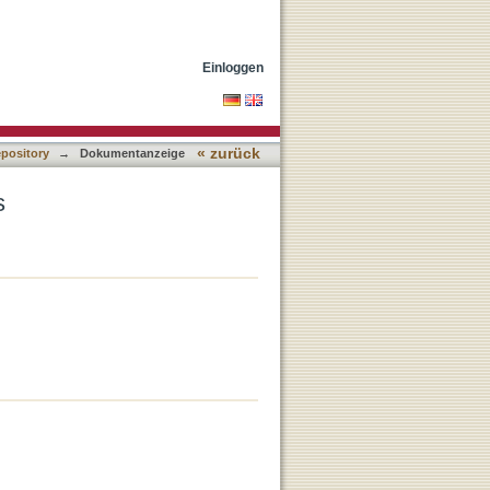
Einloggen
« zurück
epository
→
Dokumentanzeige
s