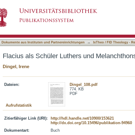
ers und Melanchthons
asiert)
Dokumente aus Instituten und Partnereinrichtungen
→
IxTheo / FID Theology - R
Flacius als Schüler Luthers und Melanchthon
Dingel, Irene
Dateien:
Dingel_108.pdf
774. KB
PDF
Aufrufstatistik
Zitierfähiger Link (URI):
http://hdl.handle.net/10900/153621
http://dx.doi.org/10.15496/publikation-94960
Dokumentart:
Buch