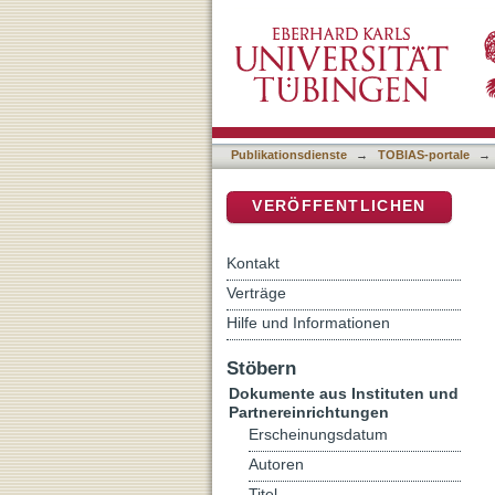
Flacius als Schüler Luth
DSpace Repositorium (Manakin b
Publikationsdienste
→
TOBIAS-portale
→
VERÖFFENTLICHEN
Kontakt
Verträge
Hilfe und Informationen
Stöbern
Dokumente aus Instituten und
Partnereinrichtungen
Erscheinungsdatum
Autoren
Titel