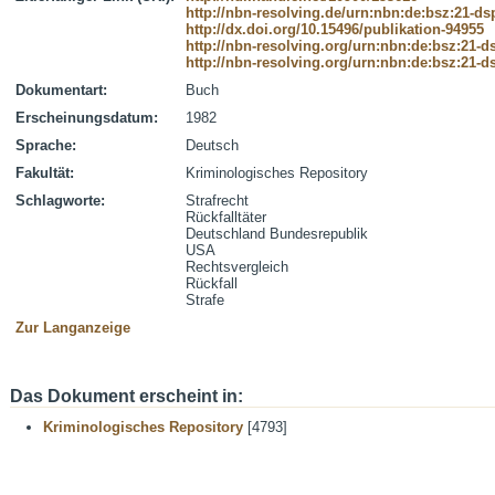
http://nbn-resolving.de/urn:nbn:de:bsz:21-d
http://dx.doi.org/10.15496/publikation-94955
http://nbn-resolving.org/urn:nbn:de:bsz:21-
http://nbn-resolving.org/urn:nbn:de:bsz:21-
Dokumentart:
Buch
Erscheinungsdatum:
1982
Sprache:
Deutsch
Fakultät:
Kriminologisches Repository
Schlagworte:
Strafrecht
Rückfalltäter
Deutschland Bundesrepublik
USA
Rechtsvergleich
Rückfall
Strafe
Zur Langanzeige
Das Dokument erscheint in:
Kriminologisches Repository
[4793]