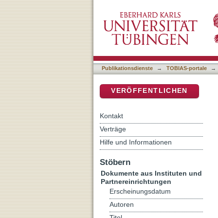
Die Bestrafung von Rückfa
DSpace Repositorium (Manakin b
rechtstatsächliche und r
Publikationsdienste
→
TOBIAS-portale
→
VERÖFFENTLICHEN
Kontakt
Verträge
Hilfe und Informationen
Stöbern
Dokumente aus Instituten und
Partnereinrichtungen
Erscheinungsdatum
Autoren
Titel