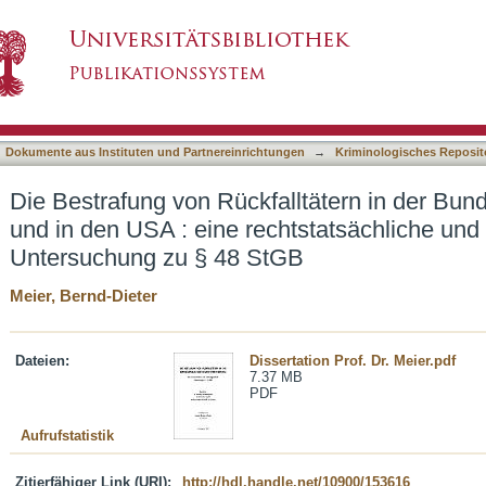
lltätern in der Bundesrepublik Deutschland un
asiert)
echtsvergleichende Untersuchung zu § 48 StGB
Dokumente aus Instituten und Partnereinrichtungen
→
Kriminologisches Reposit
Die Bestrafung von Rückfalltätern in der Bun
und in den USA : eine rechtstatsächliche und
Untersuchung zu § 48 StGB
Meier, Bernd-Dieter
Dateien:
Dissertation Prof. Dr. Meier.pdf
7.37 MB
PDF
Aufrufstatistik
Zitierfähiger Link (URI):
http://hdl.handle.net/10900/153616