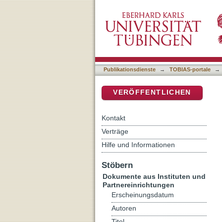
Andreae, Johann Valentin
DSpace Repositorium (Manakin b
Publikationsdienste
→
TOBIAS-portale
→
VERÖFFENTLICHEN
Kontakt
Verträge
Hilfe und Informationen
Stöbern
Dokumente aus Instituten und
Partnereinrichtungen
Erscheinungsdatum
Autoren
Titel