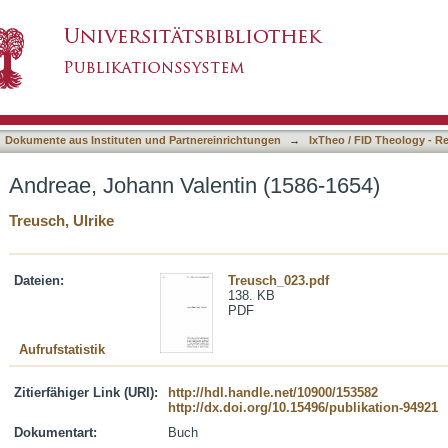
 (1586-1654)
asiert)
Dokumente aus Instituten und Partnereinrichtungen
→
IxTheo / FID Theology - R
Andreae, Johann Valentin (1586-1654)
Treusch, Ulrike
Dateien:
Treusch_023.pdf
138. KB
PDF
Aufrufstatistik
Zitierfähiger Link (URI):
http://hdl.handle.net/10900/153582
http://dx.doi.org/10.15496/publikation-94921
Dokumentart:
Buch