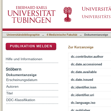
Four-year follow-up on fatigue and sleep qual
DSpace Repositorium (Manakin basiert)
study in breast cancer survivors with cancer-
Universitätsbibliographie
→
4 Medizinische Fakultät
→
Dokumentanzeige
PUBLIKATION MELDEN
Zur Kurzanzeige
dc.contributor.author
Hilfe und Informationen
dc.date.accessioned
Stöbern
dc.date.available
Dokumentanzeige
dc.date.issued
Erscheinungsdatum
Autoren
dc.identifier.issn
Titel
dc.identifier.uri
DDC-Klassifikation
dc.language.iso
dc.publisher