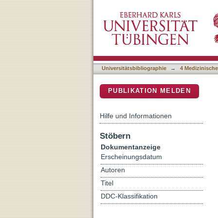
Cytotoxic peripheral T-ce
DSpace Repositorium (Manakin b
emerging concepts, recent 
2022 EA4HP/SH lymphom
Universitätsbibliographie
→
4 Medizinische
PUBLIKATION MELDEN
Hilfe und Informationen
Stöbern
Dokumentanzeige
Erscheinungsdatum
Autoren
Titel
DDC-Klassifikation