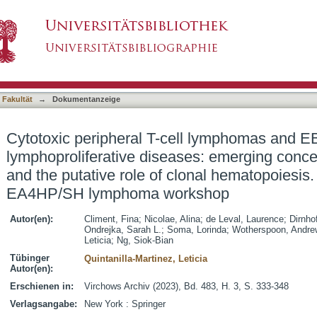
ll lymphomas and EBV-positive T/NK-cell lympho
asiert)
advances, and the putative role of clonal hema
a workshop
 Fakultät
→
Dokumentanzeige
Cytotoxic peripheral T-cell lymphomas and EB
lymphoproliferative diseases: emerging conce
and the putative role of clonal hematopoiesis.
EA4HP/SH lymphoma workshop
Autor(en):
Climent, Fina
;
Nicolae, Alina
;
de Leval, Laurence
;
Dirnho
Ondrejka, Sarah L.
;
Soma, Lorinda
;
Wotherspoon, Andre
Leticia
;
Ng, Siok-Bian
Tübinger
Quintanilla-Martinez, Leticia
Autor(en):
Erschienen in:
Virchows Archiv (2023), Bd. 483, H. 3, S. 333-348
Verlagsangabe:
New York : Springer