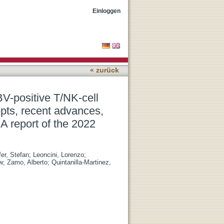
proliferative diseases:
Einloggen
topoiesis. A report of the
« zurück
V-positive T/NK-cell
pts, recent advances,
 A report of the 2022
fer, Stefan
;
Leoncini, Lorenzo
;
w
;
Zamo, Alberto
;
Quintanilla-Martinez,