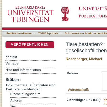
Tiere bestatten? : theologische Überlegunge
DSpace Repositorium (Manakin basiert)
Publikationsdienste
→
TOBIAS-portale
→
Dokumente aus Instituten und Pa
Tiere bestatten? 
VERÖFFENTLICHEN
gesellschaftliche
Kontakt
Rosenberger, Michael
Verträge
Hilfe und Informationen
Dateien:
Stöbern
Dokumente aus Instituten und
Partnereinrichtungen
Aufrufstatistik
Erscheinungsdatum
Zitierfähiger Link (URI):
ht
Autoren
ht
Titel