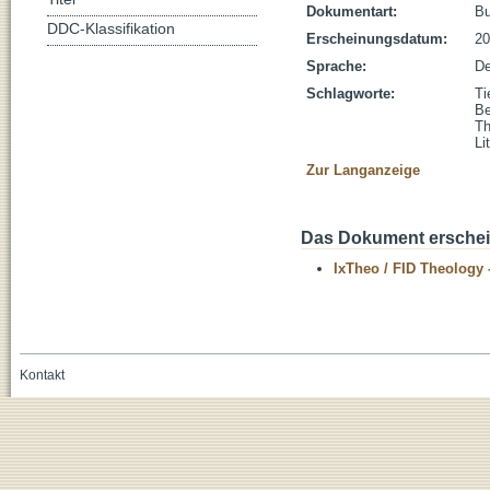
Dokumentart:
B
DDC-Klassifikation
Erscheinungsdatum:
20
Sprache:
De
Schlagworte:
Ti
Be
Th
Li
Zur Langanzeige
Das Dokument erschein
IxTheo / FID Theology 
Kontakt