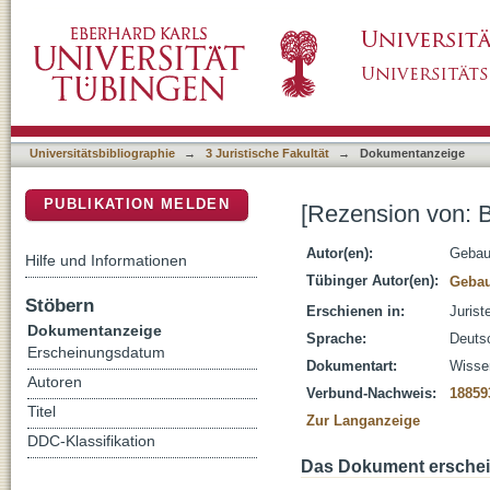
[Rezension von: Boosfeld, Kristin, Statutenkol
DSpace Repositorium (Manakin basiert)
Universitätsbibliographie
→
3 Juristische Fakultät
→
Dokumentanzeige
PUBLIKATION MELDEN
[Rezension von: Bo
Autor(en):
Gebaue
Hilfe und Informationen
Tübinger Autor(en):
Gebau
Stöbern
Erschienen in:
Jurist
Dokumentanzeige
Sprache:
Deuts
Erscheinungsdatum
Dokumentart:
Wissen
Autoren
Verbund-Nachweis:
18859
Titel
Zur Langanzeige
DDC-Klassifikation
Das Dokument erschein