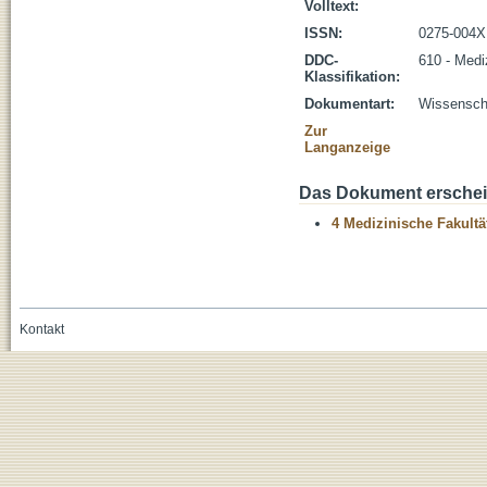
Volltext:
ISSN:
0275-004X
DDC-
610 - Medi
Klassifikation:
Dokumentart:
Wissenscha
Zur
Langanzeige
Das Dokument erschein
4 Medizinische Fakultä
Kontakt