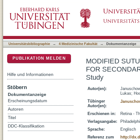
MODIFIED SUTURELESS INTRASCLERAL
DSpace Repositorium (Manakin basiert)
INTRAOCULAR LENS IMPLANTATION A Pilo
Universitätsbibliographie
→
4 Medizinische Fakultät
→
Dokumentanzeige
PUBLIKATION MELDEN
MODIFIED SUTU
FOR SECONDARY
Hilfe und Informationen
Study
Stöbern
Autor(en):
Januschow
Lukas
;
Hoo
Dokumentanzeige
Erscheinungsdatum
Tübinger
Januschow
Autor(en):
Autoren
Erschienen in:
Retina - T
Titel
Verlagsangabe:
Philadelphi
DDC-Klassifikation
Sprache:
Englisch
Referenz zum
http://dx