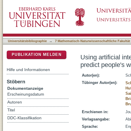
Using artificial intelligence (AI)? Risk and op
DSpace Repositorium (Manakin basiert)
to use AI
Universitätsbibliographie
→
7 Mathematisch-Naturwissenschaftliche Fakultät
PUBLIKATION MELDEN
Using artificial i
predict people's w
Hilfe und Informationen
Autor(en):
Sc
Stöbern
Tübinger Autor(en):
Sc
Dokumentanzeige
Hu
Sa
Erscheinungsdatum
Bri
Autoren
Br
Titel
Erschienen in:
Jou
DDC-Klassifikation
Verlagsangabe:
Abi
Sprache:
Eng