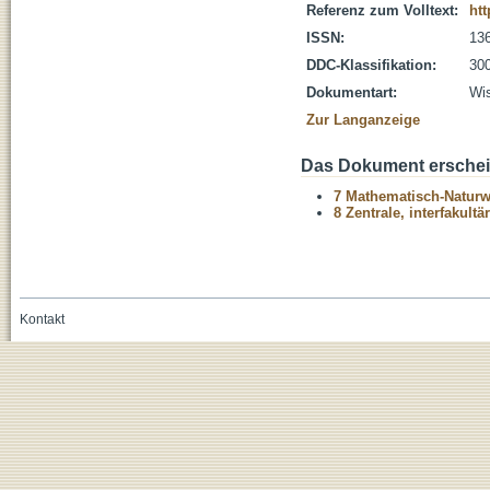
Referenz zum Volltext:
htt
ISSN:
13
DDC-Klassifikation:
300
Dokumentart:
Wis
Zur Langanzeige
Das Dokument erschein
7 Mathematisch-Naturwi
8 Zentrale, interfakult
Kontakt