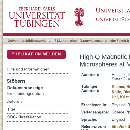
High-Q Magnetic Levitation and Control of Su
DSpace Repositorium (Manakin basiert)
Temperatures
Universitätsbibliographie
→
7 Mathematisch-Naturwissenschaftliche Fakultät
PUBLIKATION MELDEN
High-Q Magnetic L
Microspheres at M
Hilfe und Informationen
Autor(en):
Hofer, J.
;
Slater, J. A
Stöbern
Tübinger
Kleiner, R
Dokumentanzeige
Autor(en):
Kölle, Die
Erscheinungsdatum
Uhl, Krist
Autoren
Erschienen in:
Physical R
Titel
Verlagsangabe:
College Pk
DDC-Klassifikation
Sprache:
Englisch
Referenz zum
http://dx.