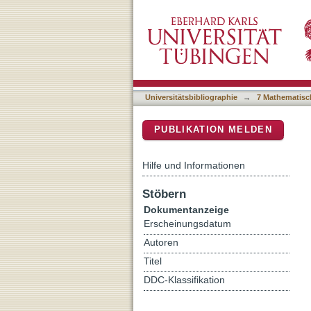
Neither hype nor gloom d
DSpace Repositorium (Manakin b
Universitätsbibliographie
→
7 Mathematisc
PUBLIKATION MELDEN
Hilfe und Informationen
Stöbern
Dokumentanzeige
Erscheinungsdatum
Autoren
Titel
DDC-Klassifikation