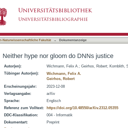
o DNNs justice
asiert)
h-Naturwissenschaftliche Fakultät
→
Dokumentanzeige
Neither hype nor gloom do DNNs justice
Autor(en):
Wichmann, Felix A.
;
Geirhos, Robert
;
Kornblith,
Tübinger Autor(en):
Wichmann, Felix A.
Geirhos, Robert
Erscheinungsjahr:
2023-12-08
Verlagsangabe:
arXiv
Sprache:
Englisch
Referenz zum Volltext:
https://doi.org/10.48550/arXiv.2312.05355
DDC-Klassifikation:
004 - Informatik
Dokumentart:
Preprint