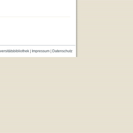
versitätsbibliothek
|
Impressum
|
Datenschutz