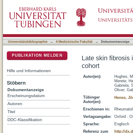
Late skin fibrosis in systemic sclerosis: a 
DSpace Repositorium (Manakin basiert)
Universitätsbibliographie
→
4 Medizinische Fakultät
→
Dokumentanzeige
PUBLIKATION MELDEN
Late skin fibrosi
cohort
Hilfe und Informationen
Autor(en):
Hughes, M
Merete
;
Ha
Stöbern
Gabriela
;
S
Dokumentanzeige
Oliver
;
Gab
Erscheinungsdatum
Tübinger
Henes, Jö
Autor(en):
Autoren
Erschienen in:
Rheumatolo
Titel
Verlagsangabe:
Oxford : O
DDC-Klassifikation
Sprache:
Englisch
Referenz zum
http://dx