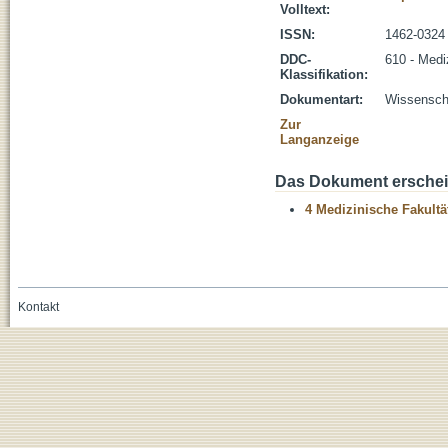
Volltext:
ISSN:
1462-0324
DDC-
610 - Medi
Klassifikation:
Dokumentart:
Wissenscha
Zur
Langanzeige
Das Dokument erschein
4 Medizinische Fakultä
Kontakt