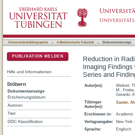
Reduction in Radiologist Interpretation Tim
DSpace Repositorium (Manakin basiert)
Learning Identification of Relevant Priors, S
Universitätsbibliographie
→
4 Medizinische Fakultät
→
Dokumentanzeige
PUBLIKATION MELDEN
Reduction in Radi
Imaging Findings w
Hilfe und Informationen
Series and Findin
Stöbern
Autor(en):
Weikert, 
M.
;
Friebe
Dokumentanzeige
Gerardo
;
A
Erscheinungsdatum
Tübinger
Sauter, A
Autoren
Autor(en):
Titel
Erschienen in:
Academic R
DDC-Klassifikation
Verlagsangabe:
New York :
Sprache:
Englisch