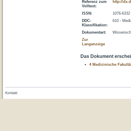
Referenz zum
http://dx.
Volltext:
ISSN:
1076-6332
DDC-
610 - Medi
Klassifikation:
Dokumentart:
Wissenscha
Zur
Langanzeige
Das Dokument erschein
4 Medizinische Fakultä
Kontakt