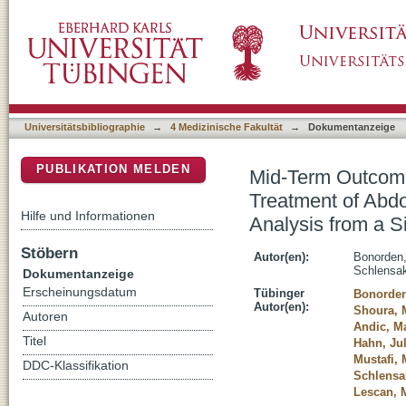
Mid-Term Outcomes of a Pre-Cannulated Ilia
DSpace Repositorium (Manakin basiert)
Aortoiliac Aneurysms: A Retrospective Analy
Universitätsbibliographie
→
4 Medizinische Fakultät
→
Dokumentanzeige
PUBLIKATION MELDEN
Mid-Term Outcomes
Treatment of Abdo
Hilfe und Informationen
Analysis from a S
Stöbern
Autor(en):
Bonorden,
Schlensak
Dokumentanzeige
Erscheinungsdatum
Tübinger
Bonorden
Autor(en):
Shoura,
Autoren
Andic, M
Titel
Hahn, Jul
Mustafi, 
DDC-Klassifikation
Schlensak
Lescan, 