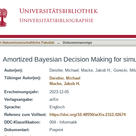
ion Making for simulation-based models
asiert)
h-Naturwissenschaftliche Fakultät
→
Dokumentanzeige
Amortized Bayesian Decision Making for sim
Autor(en):
Deistler, Michael
;
Macke, Jakob H.
;
Gorecki, Mil
Tübinger Autor(en):
Deistler, Michael
Macke, Jakob H.
Erscheinungsjahr:
2023-12-05
Verlagsangabe:
arXiv
Sprache:
Englisch
Referenz zum Volltext:
https://doi.org/10.48550/arXiv.2312.02674
DDC-Klassifikation:
004 - Informatik
Dokumentart:
Preprint