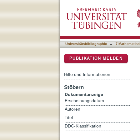
Amortized Bayesian Decis
DSpace Repositorium (Manakin b
Universitätsbibliographie
→
7 Mathematisc
PUBLIKATION MELDEN
Hilfe und Informationen
Stöbern
Dokumentanzeige
Erscheinungsdatum
Autoren
Titel
DDC-Klassifikation