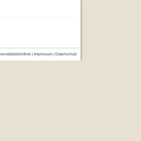
versitätsbibliothek
|
Impressum
|
Datenschutz