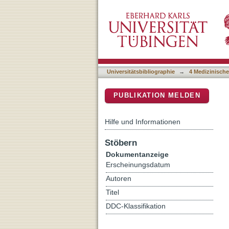
Mechanisms of memory rea
DSpace Repositorium (Manakin b
Universitätsbibliographie
→
4 Medizinische
PUBLIKATION MELDEN
Hilfe und Informationen
Stöbern
Dokumentanzeige
Erscheinungsdatum
Autoren
Titel
DDC-Klassifikation