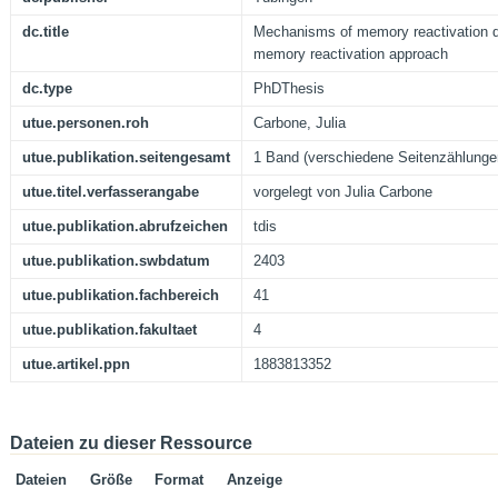
dc.title
Mechanisms of memory reactivation du
memory reactivation approach
dc.type
PhDThesis
utue.personen.roh
Carbone, Julia
utue.publikation.seitengesamt
1 Band (verschiedene Seitenzählunge
utue.titel.verfasserangabe
vorgelegt von Julia Carbone
utue.publikation.abrufzeichen
tdis
utue.publikation.swbdatum
2403
utue.publikation.fachbereich
41
utue.publikation.fakultaet
4
utue.artikel.ppn
1883813352
Dateien zu dieser Ressource
Dateien
Größe
Format
Anzeige