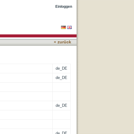
activation approach
Einloggen
« zurück
de_DE
de_DE
de_DE
de_DE