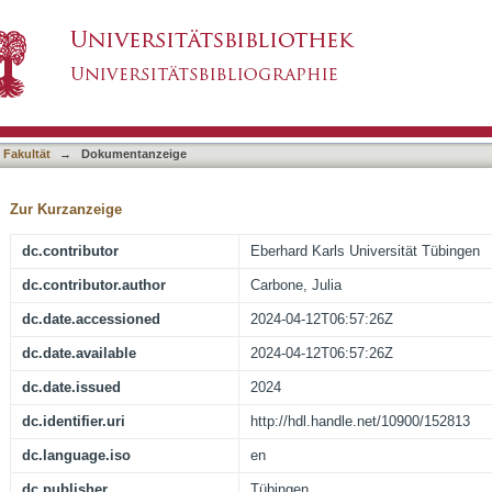
ctivation during sleep - a targeted memory re
asiert)
 Fakultät
→
Dokumentanzeige
Zur Kurzanzeige
dc.contributor
Eberhard Karls Universität Tübingen
dc.contributor.author
Carbone, Julia
dc.date.accessioned
2024-04-12T06:57:26Z
dc.date.available
2024-04-12T06:57:26Z
dc.date.issued
2024
dc.identifier.uri
http://hdl.handle.net/10900/152813
dc.language.iso
en
dc.publisher
Tübingen