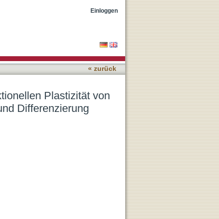
Zellen im Kontext von
Einloggen
« zurück
onellen Plastizität von
und Differenzierung