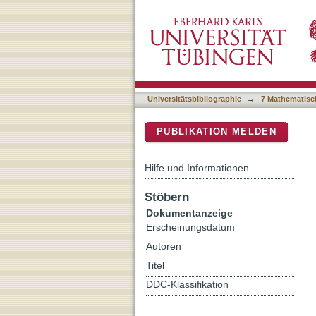
Untersuchungen zur phänot
DSpace Repositorium (Manakin b
Abstoßungsreaktion und D
Universitätsbibliographie
→
7 Mathematisc
PUBLIKATION MELDEN
Hilfe und Informationen
Stöbern
Dokumentanzeige
Erscheinungsdatum
Autoren
Titel
DDC-Klassifikation