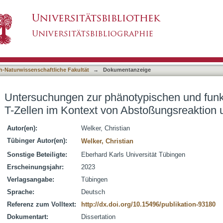
ypischen und funktionellen Plastizität von T-
asiert)
ifferenzierung
h-Naturwissenschaftliche Fakultät
→
Dokumentanzeige
Untersuchungen zur phänotypischen und funkti
T-Zellen im Kontext von Abstoßungsreaktion 
Autor(en):
Welker, Christian
Tübinger Autor(en):
Welker, Christian
Sonstige Beteiligte:
Eberhard Karls Universität Tübingen
Erscheinungsjahr:
2023
Verlagsangabe:
Tübingen
Sprache:
Deutsch
Referenz zum Volltext:
http://dx.doi.org/10.15496/publikation-93180
Dokumentart:
Dissertation