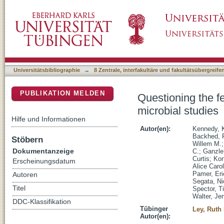
Questioning the fetal microbiome illustrates p
DSpace Repositorium (Manakin basiert)
Universitätsbibliographie
→
8 Zentrale, interfakultäre und fakultätsübergreif
PUBLIKATION MELDEN
Questioning the fe
microbial studies
Hilfe und Informationen
Autor(en):
Kennedy, K
Backhed, F
Stöbern
Willem M.
Dokumentanzeige
C.
;
Ganzle
Curtis
;
Kon
Erscheinungsdatum
Alice Caro
Pamer, Eri
Autoren
Segata, Ni
Titel
Spector, T
Walter, Je
DDC-Klassifikation
Tübinger
Ley, Ruth 
Autor(en):