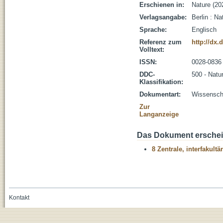
Erschienen in:
Nature (20
Verlagsangabe:
Berlin : Na
Sprache:
Englisch
Referenz zum
http://dx.
Volltext:
ISSN:
0028-0836
DDC-
500 - Natu
Klassifikation:
Dokumentart:
Wissenscha
Zur
Langanzeige
Das Dokument erschein
8 Zentrale, interfakult
Kontakt