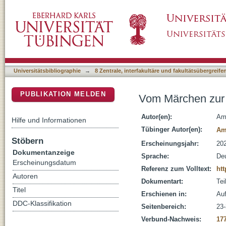
Vom Märchen zur App: Kindheiten im histor
DSpace Repositorium (Manakin basiert)
Universitätsbibliographie
→
8 Zentrale, interfakultäre und fakultätsübergreif
PUBLIKATION MELDEN
Vom Märchen zur 
Autor(en):
Am
Hilfe und Informationen
Tübinger Autor(en):
Am
Stöbern
Erscheinungsjahr:
20
Dokumentanzeige
Sprache:
De
Erscheinungsdatum
Referenz zum Volltext:
htt
Autoren
Dokumentart:
Tei
Titel
Erschienen in:
Au
DDC-Klassifikation
Seitenbereich:
23
Verbund-Nachweis:
17