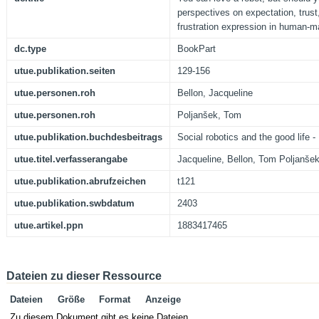
perspectives on expectation, trust
frustration expression in human-m
dc.type
BookPart
utue.publikation.seiten
129-156
utue.personen.roh
Bellon, Jacqueline
utue.personen.roh
Poljanšek, Tom
utue.publikation.buchdesbeitrags
Social robotics and the good life - 
utue.titel.verfasserangabe
Jacqueline, Bellon, Tom Poljanše
utue.publikation.abrufzeichen
t121
utue.publikation.swbdatum
2403
utue.artikel.ppn
1883417465
Dateien zu dieser Ressource
Dateien
Größe
Format
Anzeige
Zu diesem Dokument gibt es keine Dateien.