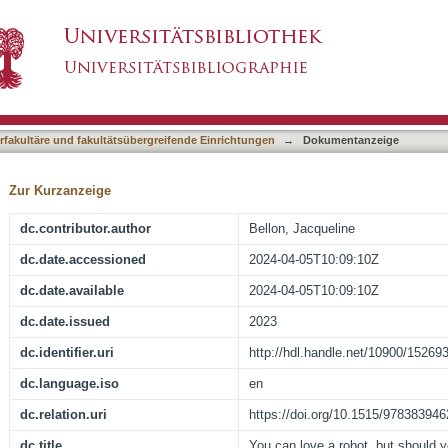
hould you fight with it? : perspectives on expec
asiert)
 expression in human-machine interaction
terfakultäre und fakultätsübergreifende Einrichtungen
→
Dokumentanzeige
Zur Kurzanzeige
dc.contributor.author
Bellon, Jacqueline
dc.date.accessioned
2024-04-05T10:09:10Z
dc.date.available
2024-04-05T10:09:10Z
dc.date.issued
2023
dc.identifier.uri
http://hdl.handle.net/10900/15269
dc.language.iso
en
dc.relation.uri
https://doi.org/10.1515/97838394
dc.title
You can love a robot, but should yo