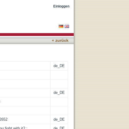
tation, trust, and the
Einloggen
« zurück
de_DE
de_DE
3
62652
de_DE
u fight with it? :
de_DE