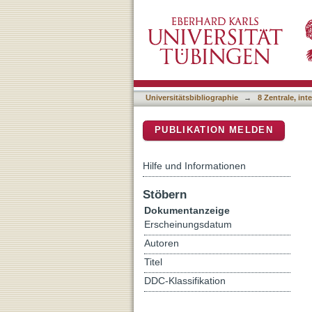
You can love a robot, but s
DSpace Repositorium (Manakin b
usefulness of frustration
Universitätsbibliographie
→
8 Zentrale, in
PUBLIKATION MELDEN
Hilfe und Informationen
Stöbern
Dokumentanzeige
Erscheinungsdatum
Autoren
Titel
DDC-Klassifikation