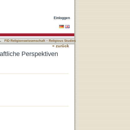
Einloggen
→
FID Religionswissenschaft – Religious Studies
« zurück
haftliche Perspektiven