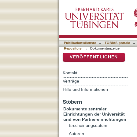
Ritual : ein schillernder 
DSpace Repositorium (Manakin b
Publikationsdienste
→
TOBIAS-portale
→
Repository
→
Dokumentanzeige
VERÖFFENTLICHEN
Kontakt
Verträge
Hilfe und Informationen
Stöbern
Dokumente zentraler
Einrichtungen der Universität
und von Partnereinrichtungen
Erscheinungsdatum
Autoren