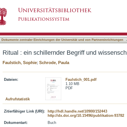
Begriff und wissenschaftliche Perspektiven
asiert)
Dokumente zentraler Einrichtungen der Universität und von Partnereinrichtungen
Ritual : ein schillernder Begriff und wissensc
Faulstich, Sophie
;
Schrode, Paula
Dateien:
Faulstich_001.pdf
1.10 MB
PDF
Aufrufstatistik
Zitierfähiger Link (URI):
http://hdl.handle.net/10900/152443
http://dx.doi.org/10.15496/publikation-93782
Dokumentart:
Buch