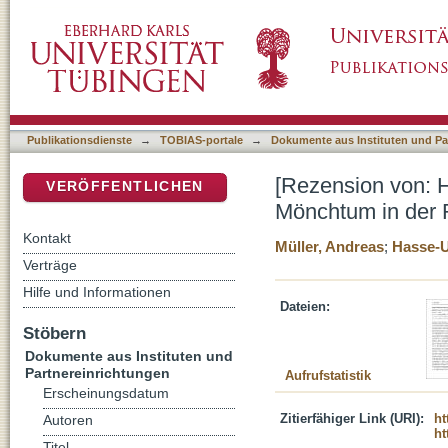
[Rezension von: Hasse-Ungeheuer, Alexandra
DSpace Repositorium (Manakin basiert)
Religionspolitik Kaiser Justinians I]
Publikationsdienste
→
TOBIAS-portale
→
Dokumente aus Instituten und Pa
[Rezension von: H
VERÖFFENTLICHEN
Mönchtum in der Re
Kontakt
Müller, Andreas
;
Hasse-U
Verträge
Hilfe und Informationen
Dateien:
Stöbern
Dokumente aus Instituten und
Partnereinrichtungen
Aufrufstatistik
Erscheinungsdatum
Zitierfähiger Link (URI):
ht
Autoren
ht
Titel