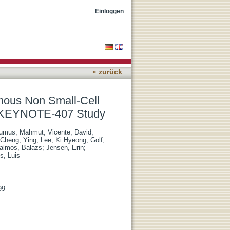
ancer: 5-Year Update of
Einloggen
« zurück
ous Non Small-Cell
II KEYNOTE-407 Study
umus, Mahmut
;
Vicente, David
;
Cheng, Ying
;
Lee, Ki Hyeong
;
Golf,
almos, Balazs
;
Jensen, Erin
;
s, Luis
99