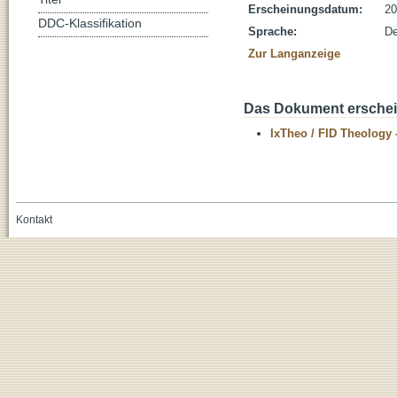
Erscheinungsdatum:
20
DDC-Klassifikation
Sprache:
De
Zur Langanzeige
Das Dokument erschein
IxTheo / FID Theology 
Kontakt