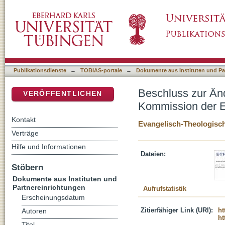
Beschluss zur Änderung der Geschäftsordn
DSpace Repositorium (Manakin basiert)
9 : Mainz 2022
Publikationsdienste
→
TOBIAS-portale
→
Dokumente aus Instituten und Pa
Beschluss zur Än
VERÖFFENTLICHEN
Kommission der E
Kontakt
Evangelisch-Theologisch
Verträge
Hilfe und Informationen
Dateien:
Stöbern
Dokumente aus Instituten und
Partnereinrichtungen
Aufrufstatistik
Erscheinungsdatum
Zitierfähiger Link (URI):
ht
Autoren
ht
Titel