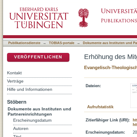
Erhöhung des Mitgliedsbeitrags: Beschluss 
DSpace Repositorium (Manakin basiert)
Publikationsdienste
→
TOBIAS-portale
→
Dokumente aus Instituten und Pa
Erhöhung des Mitg
VERÖFFENTLICHEN
Evangelisch-Theologisch
Kontakt
Verträge
Dateien:
Hilfe und Informationen
Stöbern
Aufrufstatistik
Dokumente aus Instituten und
Partnereinrichtungen
Zitierfähiger Link (URI):
ht
Erscheinungsdatum
ht
Autoren
Erscheinungsdatum:
20
Titel