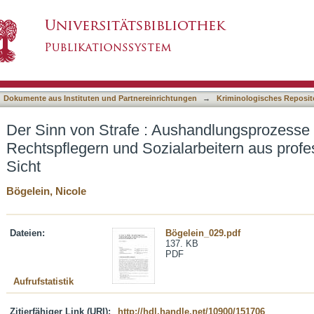
shandlungsprozesse zwischen Rechtspflegern u
asiert)
 Sicht
Dokumente aus Instituten und Partnereinrichtungen
→
Kriminologisches Reposit
Der Sinn von Strafe : Aushandlungsprozesse
Rechtspflegern und Sozialarbeitern aus profe
Sicht
Bögelein, Nicole
Dateien:
Bögelein_029.pdf
137. KB
PDF
Aufrufstatistik
Zitierfähiger Link (URI):
http://hdl.handle.net/10900/151706