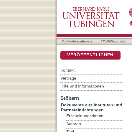
Der Sinn von Strafe : Au
DSpace Repositorium (Manakin b
professionssoziologischer
Publikationsdienste
→
TOBIAS-portale
→
VERÖFFENTLICHEN
Kontakt
Verträge
Hilfe und Informationen
Stöbern
Dokumente aus Instituten und
Partnereinrichtungen
Erscheinungsdatum
Autoren
Titel