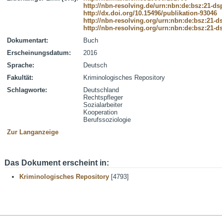
http://nbn-resolving.de/urn:nbn:de:bsz:21-d
http://dx.doi.org/10.15496/publikation-93046
http://nbn-resolving.org/urn:nbn:de:bsz:21-
http://nbn-resolving.org/urn:nbn:de:bsz:21-
Dokumentart:
Buch
Erscheinungsdatum:
2016
Sprache:
Deutsch
Fakultät:
Kriminologisches Repository
Schlagworte:
Deutschland
Rechtspfleger
Sozialarbeiter
Kooperation
Berufssoziologie
Zur Langanzeige
Das Dokument erscheint in:
Kriminologisches Repository
[4793]