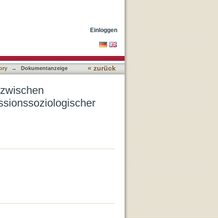
nd Sozialarbeitern aus
Einloggen
« zurück
ory
→
Dokumentanzeige
 zwischen
ssionssoziologischer