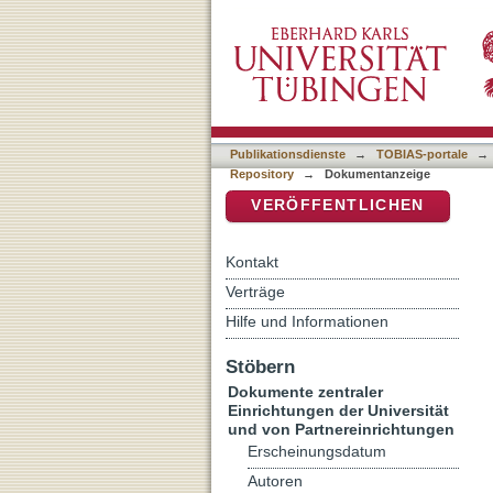
Die Haggadah : keine Ges
DSpace Repositorium (Manakin b
Publikationsdienste
→
TOBIAS-portale
→
Repository
→
Dokumentanzeige
VERÖFFENTLICHEN
Kontakt
Verträge
Hilfe und Informationen
Stöbern
Dokumente zentraler
Einrichtungen der Universität
und von Partnereinrichtungen
Erscheinungsdatum
Autoren