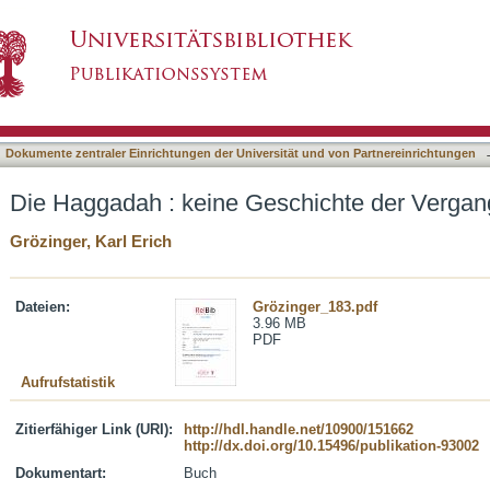
chichte der Vergangenheit
asiert)
Dokumente zentraler Einrichtungen der Universität und von Partnereinrichtungen
Die Haggadah : keine Geschichte der Vergan
Grözinger, Karl Erich
Dateien:
Grözinger_183.pdf
3.96 MB
PDF
Aufrufstatistik
Zitierfähiger Link (URI):
http://hdl.handle.net/10900/151662
http://dx.doi.org/10.15496/publikation-93002
Dokumentart:
Buch